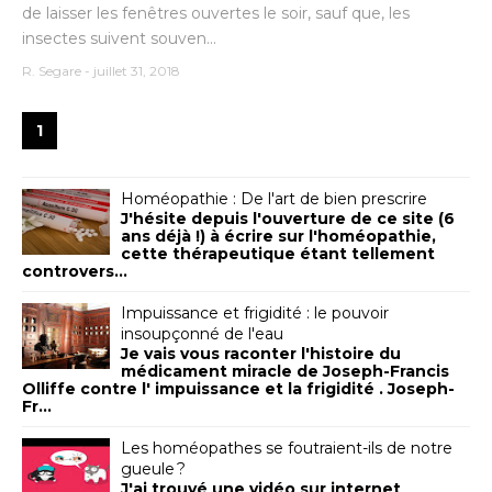
de laisser les fenêtres ouvertes le soir, sauf que, les
insectes suivent souven...
R. Segare
-
juillet 31, 2018
1
Homéopathie : De l'art de bien prescrire
J'hésite depuis l'ouverture de ce site (6
ans déjà !) à écrire sur l'homéopathie,
cette thérapeutique étant tellement
controvers...
Impuissance et frigidité : le pouvoir
insoupçonné de l'eau
Je vais vous raconter l'histoire du
médicament miracle de Joseph-Francis
Olliffe contre l' impuissance et la frigidité . Joseph-
Fr...
Les homéopathes se foutraient-ils de notre
gueule ?
J'ai trouvé une vidéo sur internet